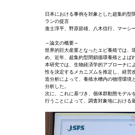
日本における事例を対象とした超集約型
ランの提言
進士淳平、野原節雄、八木信行、マーシ
～論文の概要～
世界的巨大産業となったエビ養殖では、
め、近年、超集約型閉鎖循環養殖とよば
本研究では、生物経済学的アプローチに
性を決定するメカニズムを推定し、経営
造分析によって、養殖水槽内の物理環境
分析した。
次に、これに基づき、個体群動態モデル
行うことによって、調査対象地における