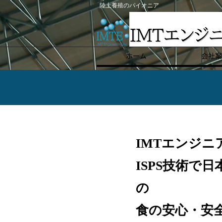
​陸上養殖のパイオニア
ホーム
会社案
IMTエンジニ
ISPS技術で
の
食の安心・安