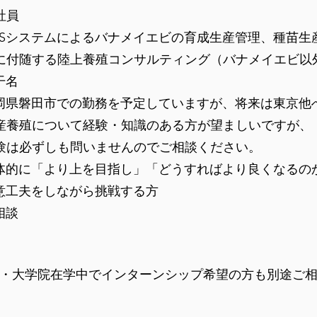
社員
SPSシステムによるバナメイエビの育成生産管理、種苗
に付随する陸上養殖コンサルティング（バナメイエビ以
干名
岡県磐田市での勤務を予定していますが、将来は東京他
産養殖について経験・知識のある方が望ましいですが、
験は必ずしも問いませんのでご相談ください。
体的に「より上を目指し」「どうすればより良くなるの
意工夫をしながら挑戦する方
相談
・大学院在学中でインターンシップ希望の方も別途ご