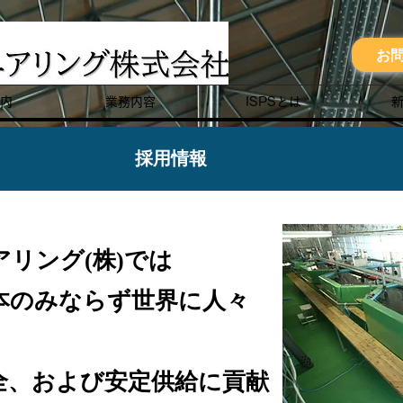
お
内
業務内容
ISPSとは
採用情報
アリング(株)では
日本のみならず世界に人々
全、および安定供給に貢献