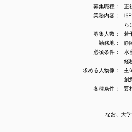
募集職種：
​正
業務内容：
I
ら
​募集人数：
若
勤務地：
静
必須条件：
水
経
求める人物像：
主
創
​各種条件：
​要
なお、大学